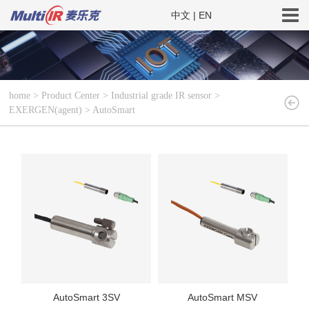
中文
|
EN
home
>
Product Center
>
Industrial grade IR sensor
>
EXERGEN(agent)
>
AutoSmart
AutoSmart 3SV
AutoSmart MSV