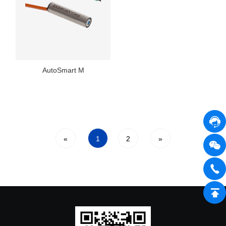
AutoSmart M
«
1
2
»